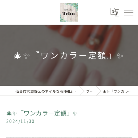
🎄✨『ワンカラー定額』✨
仙台市宮城野区のネイルならNAILsalon Trim 【トリム】
ブログ
🎄✨『ワンカラー定額』✨
🎄✨『ワンカラー定額』✨
2024/11/30