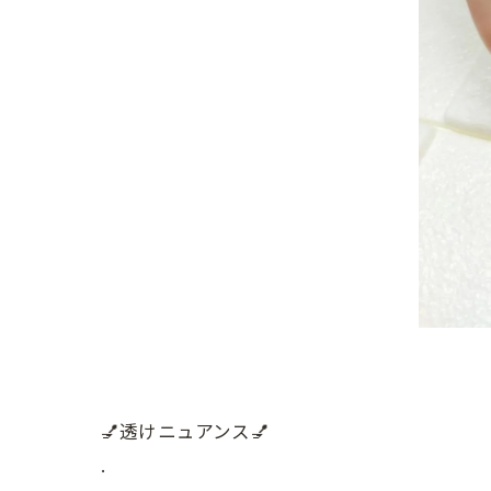
💅透けニュアンス💅
.