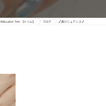
Lsalon Trim 【トリム】
ブログ
💅透けニュアンス💅