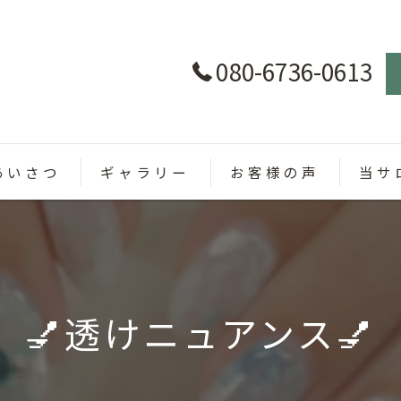
080-6736-0613
あいさつ
ギャラリー
お客様の声
当サ
パラジ
カラー
💅透けニュアンス💅
定額制
オフィ