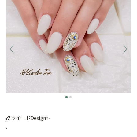
🌾ツイードDesign✨
.
.