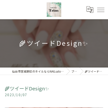
🌾ツイードDesign✨
仙台市宮城野区のネイルならNAILsalon Trim 【トリム】
ブログ
🌾ツイードDesign✨
🌾ツイードDesign✨
2023/10/07