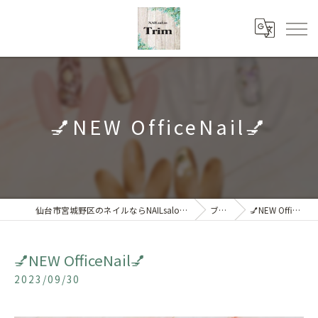
💅NEW OfficeNail💅
仙台市宮城野区のネイルならNAILsalon Trim 【トリム】
ブログ
💅NEW OfficeNail💅
💅NEW OfficeNail💅
2023/09/30