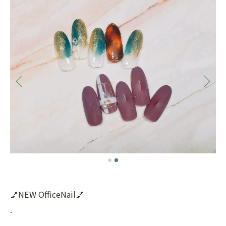
💅NEW OfficeNail💅
.
.