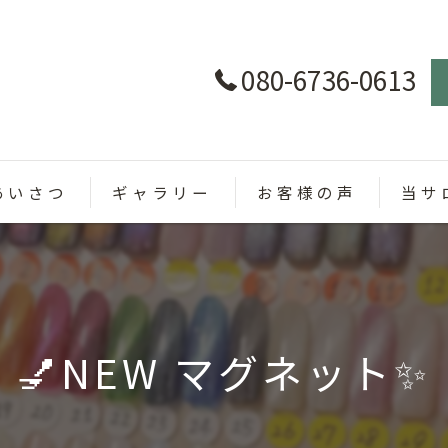
080-6736-0613
あいさつ
ギャラリー
お客様の声
当サ
パラジ
カラー
💅NEW マグネット✨
定額制
オフィ