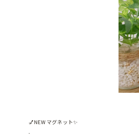
💅NEW マグネット✨
.