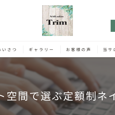
あいさつ
ギャラリー
お客様の声
当サ
パラジ
カラー
ト空間で選ぶ定額制ネ
定額制
オフィ