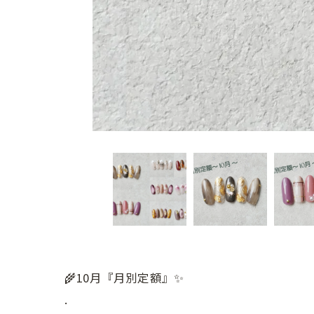
🌾10月『月別定額』✨
.