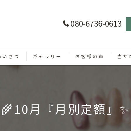
080-6736-0613
あいさつ
ギャラリー
お客様の声
当サ
パラジ
カラー
🌾10月『月別定額』✨
定額制
オフィ