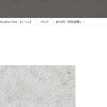
alon Trim 【トリム】
ブログ
🌾10月『月別定額』✨