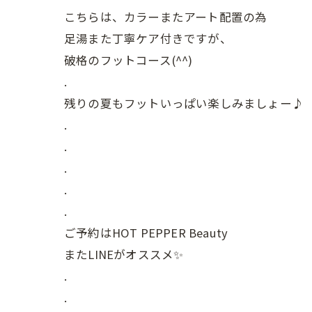
こちらは、カラーまたアート配置の為
足湯また丁寧ケア付きですが、
破格のフットコース(^^)
.
残りの夏もフットいっぱい楽しみましょー♪
.
.
.
.
.
ご予約はHOT PEPPER Beauty
またLINEがオススメ✨
.
.