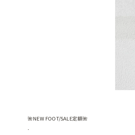
🌺NEW FOOT/SALE定額🌺
.