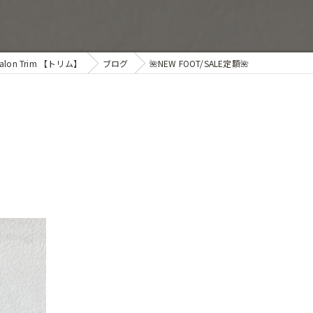
on Trim 【トリム】
ブログ
🌺NEW FOOT/SALE定額🌺