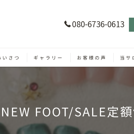
080-6736-0613
あいさつ
ギャラリー
お客様の声
当サ
パラジ
カラー
NEW FOOT/SALE定額
定額制
オフィ