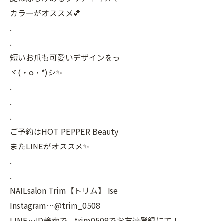
カラーがオススメ💕
.
.
短いお爪も可愛いデザインをっ
ヾ(・o・*)シ✨️
.
.
.
ご予約はHOT PEPPER Beauty
またLINEがオススメ✨
.
.
NAILsalon Trim【トリム】 Ise
Instagram…@trim_0508
LINE…ID検索で、trim0508でお友達登録にて！