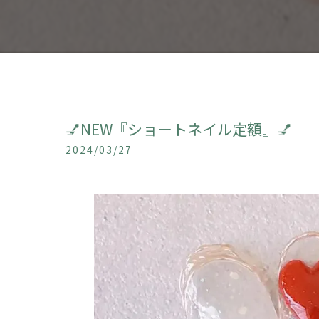
💅NEW『ショートネイル定額』💅
2024/03/27