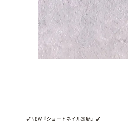
💅NEW『ショートネイル定額』💅
.