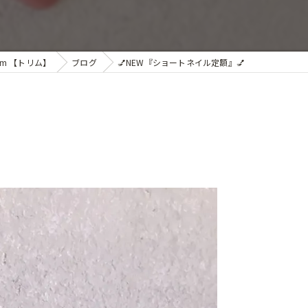
im 【トリム】
ブログ
💅NEW『ショートネイル定額』💅