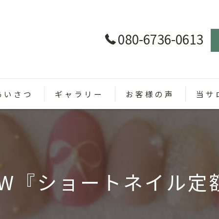
080-6736-0613
あいさつ
ギャラリー
お客様の声
当サ
パラジ
カラー
EW『ショートネイル定額
定額制
オフィ