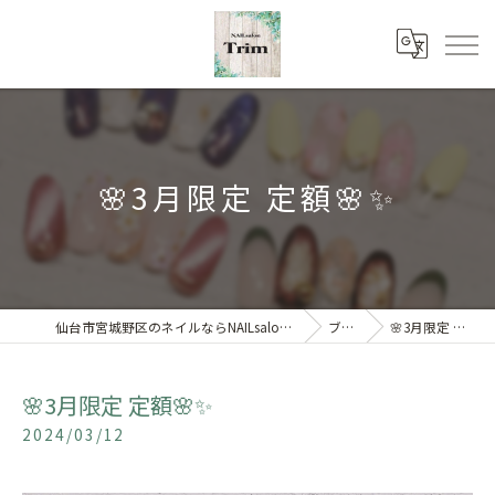
🌸3月限定 定額🌸✨
仙台市宮城野区のネイルならNAILsalon Trim 【トリム】
ブログ
🌸3月限定 定額🌸✨
🌸3月限定 定額🌸✨
2024/03/12