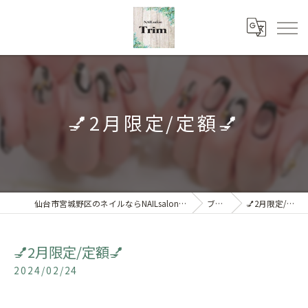
💅2月限定/定額💅
仙台市宮城野区のネイルならNAILsalon Trim 【トリム】
ブログ
💅2月限定/定額💅
💅2月限定/定額💅
2024/02/24