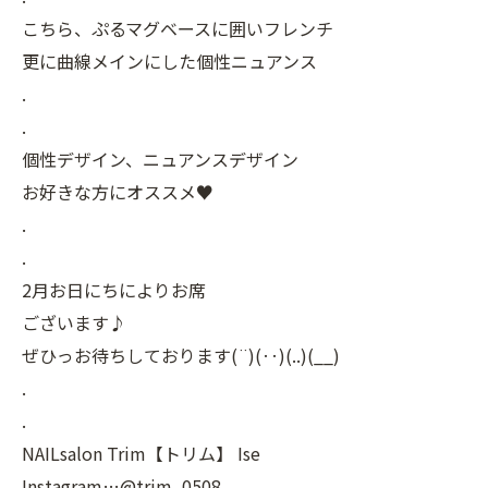
こちら、ぷるマグベースに囲いフレンチ
更に曲線メインにした個性ニュアンス
.
.
個性デザイン、ニュアンスデザイン
お好きな方にオススメ♥️
.
.
2月お日にちによりお席
ございます♪
ぜひっお待ちしております(¨)(‥)(..)(__)
.
.
NAILsalon Trim【トリム】 Ise
Instagram…@trim_0508