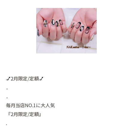
💅2月限定/定額💅
．
．
毎月当店NO.1に大人気
『2月限定/定額』
.
.