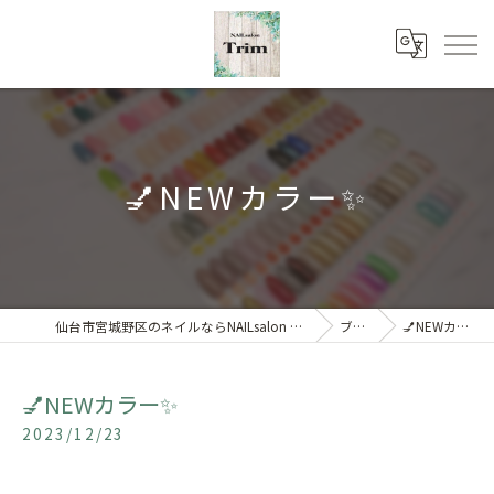
💅NEWカラー✨
仙台市宮城野区のネイルならNAILsalon Trim 【トリム】
ブログ
💅NEWカラー✨
💅NEWカラー✨
2023/12/23