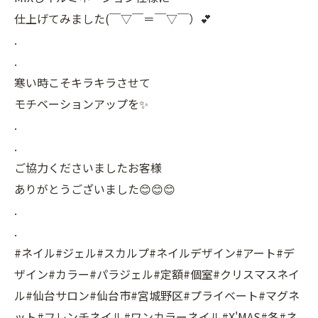
仕上げてみました(￣▽￣＝￣▽￣）💕
.
.
寒い時こそキラキラさせて
モチベーションアップを✨
.
.
ご協力くださいましたお客様
ありがとうございました😊😊😊
.
.
#ネイル#ジェル#スカルプ#ネイルデザイン#アート#デ
ザイン#カラー#パラジェル#定額#個室#クリスマスネイ
ル#仙台サロン#仙台市#宮城野区#プライベート#マグネ
ット#フレンチネイル#ワンカラーネイル#X'MAS#冬#ネ