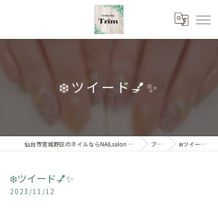
❄️ツイード💅✨
仙台市宮城野区のネイルならNAILsalon Trim 【トリム】
ブログ
❄️ツイード💅✨
❄️ツイード💅✨
2023/11/12