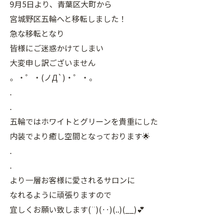
9月5日より、青葉区大町から
宮城野区五輪へと移転しました！
急な移転となり
皆様にご迷惑かけてしまい
大変申し訳ございません
。・゜・(ノД`)・゜・。
.
.
五輪ではホワイトとグリーンを貴重にした
内装でより癒し空間となっております🌟
.
.
より一層お客様に愛されるサロンに
なれるように頑張りますので
宜しくお願い致します(¨)(‥)(..)(__)💕