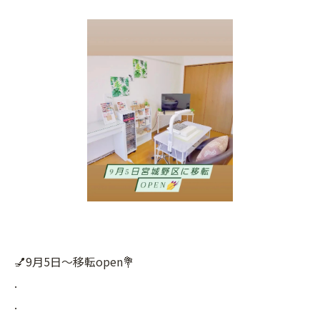
💅9月5日～移転open💐
.
.